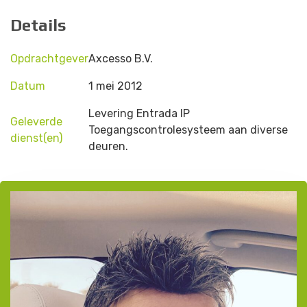
D
e
t
a
i
l
s
Opdrachtgever
Axcesso B.V.
Datum
1 mei 2012
Levering Entrada IP
Geleverde
Toegangscontrolesysteem aan diverse
dienst(en)
deuren.