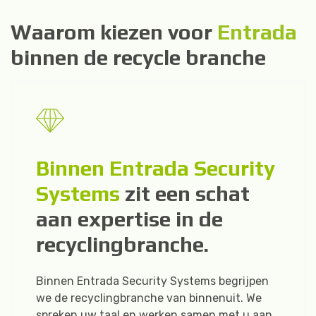
W
a
a
r
o
m
k
i
e
z
e
n
v
o
o
r
E
n
t
r
a
d
a
b
i
n
n
e
n
d
e
r
e
c
y
c
l
e
b
r
a
n
c
h
e
Binnen Entrada Security
Systems
zit een schat
aan expertise in de
recyclingbranche.
Binnen Entrada Security Systems begrijpen
we de recyclingbranche van binnenuit. We
spreken uw taal en werken samen met u aan