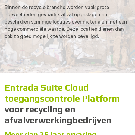
B
i
n
n
e
n
d
e
r
e
c
y
c
l
e
b
r
a
n
c
h
e
w
o
r
d
e
n
v
a
a
k
g
r
o
t
e
h
o
e
v
e
e
l
h
e
d
e
n
g
e
v
a
a
r
l
i
j
k
a
f
v
a
l
o
p
g
e
s
l
a
g
e
n
e
n
b
e
s
c
h
i
k
k
e
n
s
o
m
m
i
g
e
l
o
c
a
t
i
e
s
o
v
e
r
m
a
t
e
r
i
a
l
e
n
m
e
t
e
e
n
h
o
g
e
c
o
m
m
e
r
c
i
ë
l
e
w
a
a
r
d
e
.
D
e
z
e
l
o
c
a
t
i
e
s
d
i
e
n
e
n
d
a
n
o
o
k
z
o
g
o
e
d
m
o
g
e
l
i
j
k
t
e
w
o
r
d
e
n
b
e
v
e
i
l
i
g
d
.
E
n
t
r
a
d
a
S
u
i
t
e
C
l
o
u
d
t
o
e
g
a
n
g
s
c
o
n
t
r
o
l
e
P
l
a
t
f
o
r
m
v
o
o
r
r
e
c
y
c
l
i
n
g
e
n
a
f
v
a
l
v
e
r
w
e
r
k
i
n
g
b
e
d
r
i
j
v
e
n
Meer dan 25 jaar ervaring