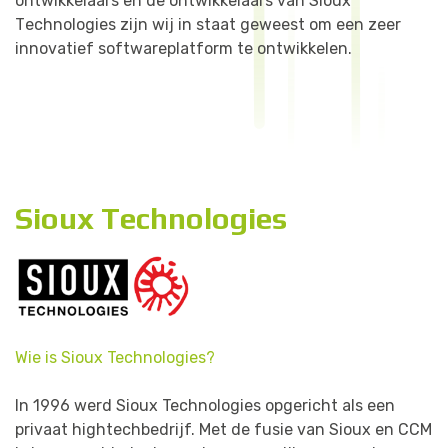
o
n
t
w
i
k
k
e
l
a
a
r
s
e
n
d
e
o
n
t
w
i
k
k
e
l
a
a
r
s
v
a
n
S
i
o
u
x
T
e
c
h
n
o
l
o
g
i
e
s
z
i
j
n
w
i
j
i
n
s
t
a
a
t
g
e
w
e
e
s
t
o
m
e
e
n
z
e
e
r
i
n
n
o
v
a
t
i
e
f
s
o
f
t
w
a
r
e
p
l
a
t
f
o
r
m
t
e
o
n
t
w
i
k
k
e
l
e
n
.
S
i
o
u
x
T
e
c
h
n
o
l
o
g
i
e
s
Wie is Sioux Technologies?
In 1996 werd Sioux Technologies opgericht als een
privaat hightechbedrijf. Met de fusie van Sioux en CCM