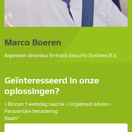
Marco Boeren
Algemeen directeur Entrada Security Systems B.V.
m.boeren@entradasecurity.com
+31 (0)6 8323 6128
Geïnteresseerd in onze
oplossingen?
> Binnen 1 werkdag reactie > Uitgebreid advies >
Persoonlijke benadering
Naam
*