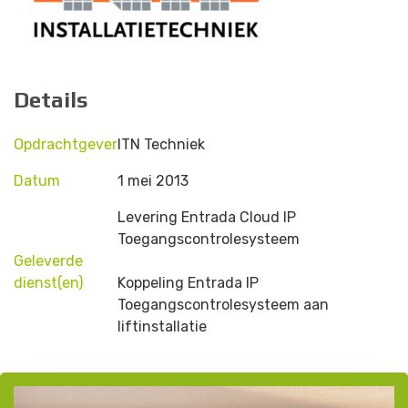
D
e
t
a
i
l
s
Opdrachtgever
ITN Techniek
Datum
1 mei 2013
Levering Entrada Cloud IP
Toegangscontrolesysteem
Geleverde
dienst(en)
Koppeling Entrada IP
Toegangscontrolesysteem aan
liftinstallatie