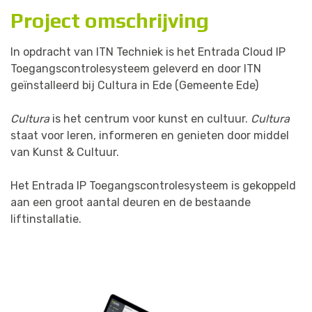
P
r
o
j
e
c
t
o
m
s
c
h
r
i
j
v
i
n
g
In opdracht van ITN Techniek is het Entrada Cloud IP
Toegangscontrolesysteem geleverd en door ITN
geïnstalleerd bij Cultura in Ede (Gemeente Ede)
Cultura
is het centrum voor kunst en cultuur.
Cultura
staat voor leren, informeren en genieten door middel
van Kunst & Cultuur.
Het Entrada IP Toegangscontrolesysteem is gekoppeld
aan een groot aantal deuren en de bestaande
liftinstallatie.